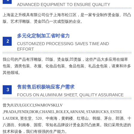
ADVANCED EQUIPMENT TO ENSURE QUALITY
上海蓝之升模具有限公司位于上海市松江区，是一家专业制作烫金版、凹凸
版、艺术浮雕版、烫金凹凸一次成型版的企业。
多元化定制加工省时省力
2
CUSTOMIZED PROCESSING SAVES TIME AND
EFFORT
我公司的产品有浮雕版、凹版、烫金版,凹烫版，这些产品大多应用在烟草
包装、酒类包装、衣服、化妆品包装、食品包装、礼品盒包装，请柬和许多
其他领域。
售前售后积极响应客户需求
3
FOCUS ON ALUMINUM SHEET, QUALITY ASSURANCE
曾为JUZUI,GUCCI,SWAROVSKI,LV
,PRADA,FENDI,DIOR,CHANEL,ROLEX,ARNANI, STARBUCKS, ESTEE
LAUDER, 资生堂、520、中南海，黄鹤楼、红塔山、韩烟、茅台、郎酒、十
八酒坊、剑南春、国窖、等知名品牌设计烫金及凹凸效果。我们采用先进的
技术和设备，我们有很强的生产能力。